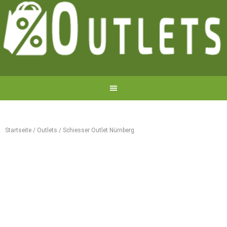
Startseite
/
Outlets
/
Schiesser Outlet Nürnberg