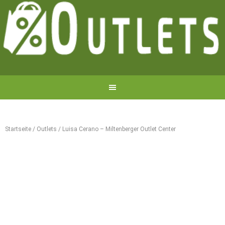
Startseite
/
Outlets
/
Luisa Cerano – Miltenberger Outlet Center