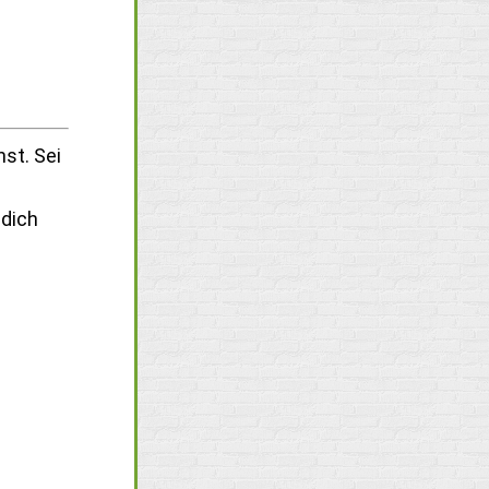
st. Sei
i
 dich