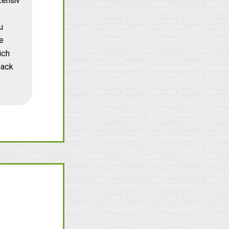
tensiv
u
e
ich
back