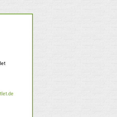
let
tlet.de