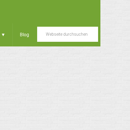
e ▼
Blog