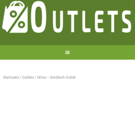
Startseite
/
Outlets
/
Möve – Bindlach Outlet