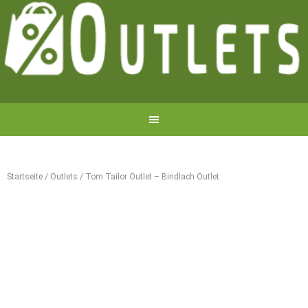
Startseite
/
Outlets
/
Tom Tailor Outlet – Bindlach Outlet