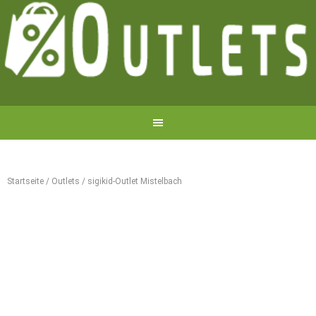
Startseite
/
Outlets
/
sigikid-Outlet Mistelbach