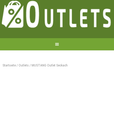
Startseite
/
Outlets
/
MUSTANG Outlet Seckach