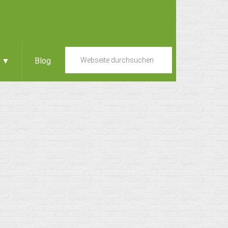
e ▼
Blog