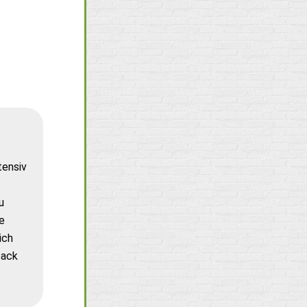
tensiv
u
e
ich
back