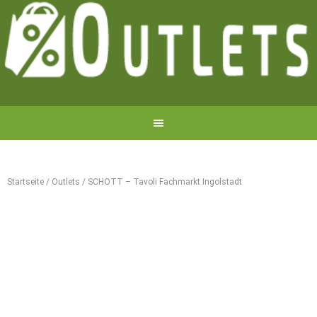
Startseite
/
Outlets
/
SCHOTT – Tavoli Fachmarkt Ingolstadt