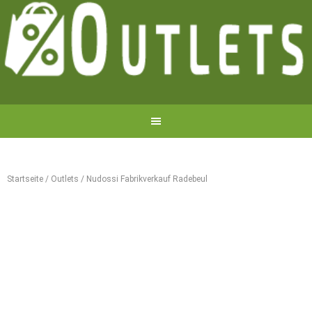
Startseite
/
Outlets
/
Nudossi Fabrikverkauf Radebeul