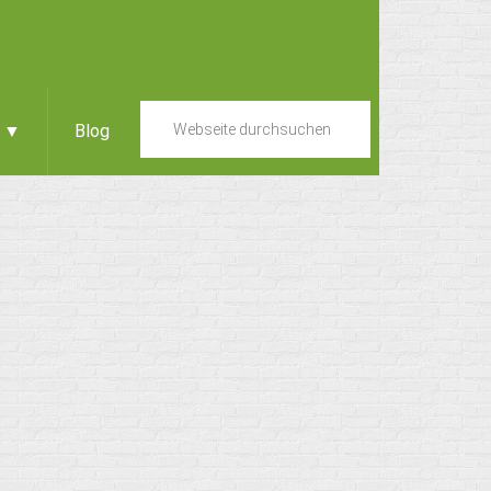
e ▼
Blog