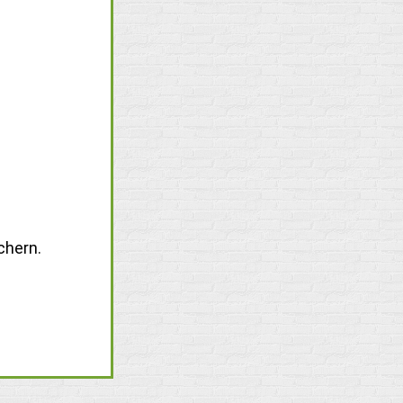
chern.