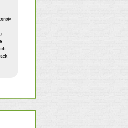
tensiv
u
e
ich
back