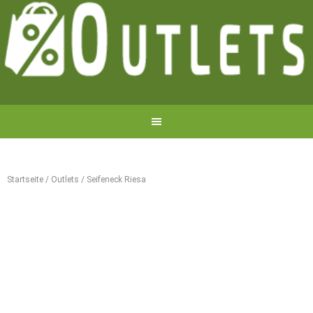
Startseite
/
Outlets
/
Seifeneck Riesa