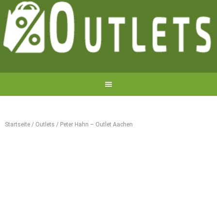
Startseite
/
Outlets
/
Peter Hahn – Outlet Aachen