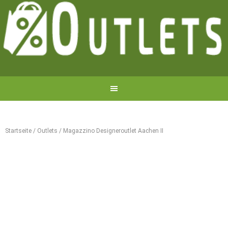
Startseite
/
Outlets
/
Magazzino Designeroutlet Aachen II