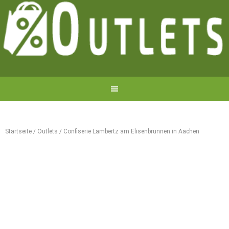
Startseite
/
Outlets
/
Confiserie Lambertz am Elisenbrunnen in Aachen