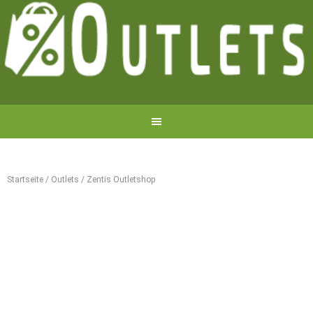
Startseite
/
Outlets
/
Zentis Outletshop