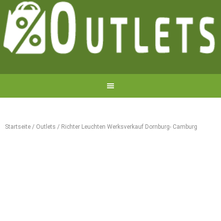
Startseite
/
Outlets
/
Richter Leuchten Werksverkauf Dornburg- Camburg