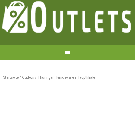
Startseite
/
Outlets
/
Thüringer Fleischwaren Hauptfiliale