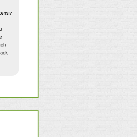
tensiv
u
e
ich
back