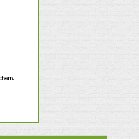
chern.