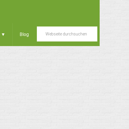
e ▼
Blog