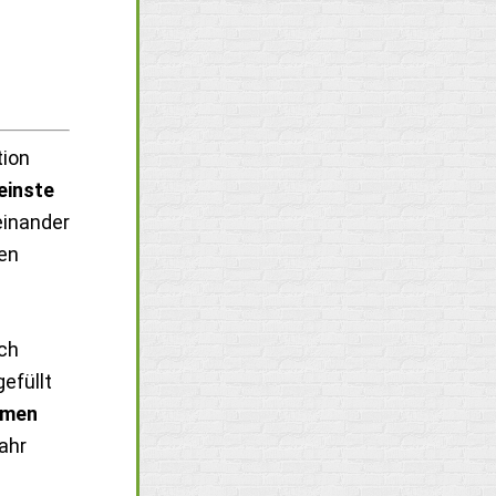
tion
einste
einander
len
ch
efüllt
umen
ahr