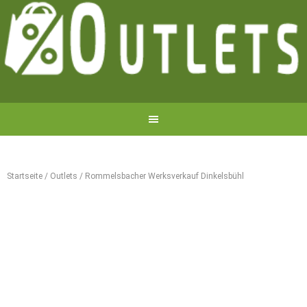
Startseite
/
Outlets
/
Rommelsbacher Werksverkauf Dinkelsbühl