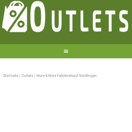
Startseite
/
Outlets
/
More & More Fabrikverkauf Nördlingen