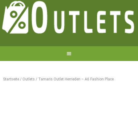
Startseite
/
Outlets
/
Tamaris Outlet Herrieden – A6 Fashion Place