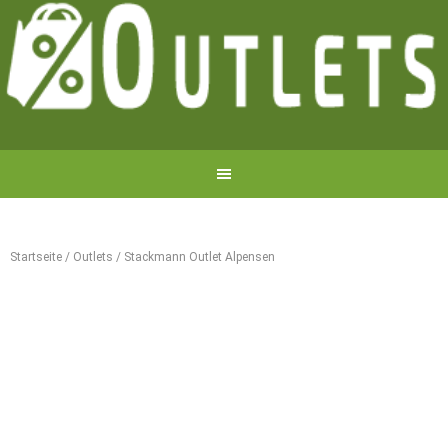
Startseite
/
Outlets
/
Stackmann Outlet Alpensen