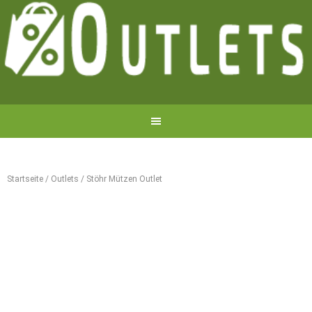
Startseite
/
Outlets
/
Stöhr Mützen Outlet