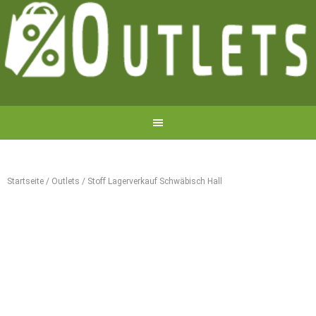
Startseite
/
Outlets
/
Stoff Lagerverkauf Schwäbisch Hall