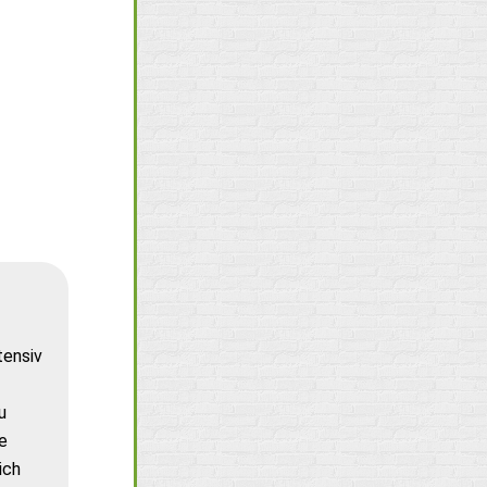
tensiv
u
e
ich