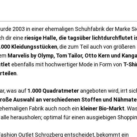
urde 2003 in einer ehemaligen Schuhfabrik der Marke S
h dir eine
riesige Halle, die tagsüber lichtdurchflutet i
.000 Kleidungsstücken
, die zum Teil auch von größere
rem
Marvelis by Olymp, Tom Tailor, Otto Kern und Kang
tlet
ebenfalls mit hochwertiger Mode in Form von
T-Shi
rteilen
.
ar, was auf
1.000 Quadratmeter
angeboten wird, irrt sic
große Auswahl an verschiedenen Stoffen und Nähmater
 ehemaligen Fabrik auch noch ein
kleiner Bio-Markt
. Was
alle herausholen; optimal für einen ausgiebigen Shoppi
 Fashion Outlet Schrozberg entscheidet, bekommt ein