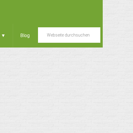
e ▼
Blog