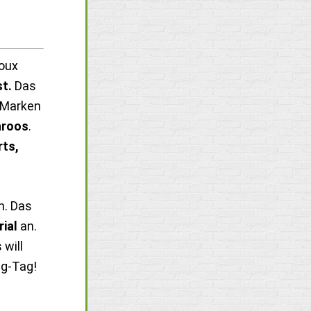
ioux
st.
Das
n Marken
aroos
.
rts,
h. Das
ial
an.
 will
ng-Tag!