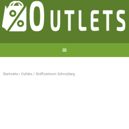
Startseite
/
Outlets
/
Stoffzentrum Schrozberg