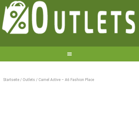
Startseite
/
Outlets
/
Camel Active – A6 Fashion Place