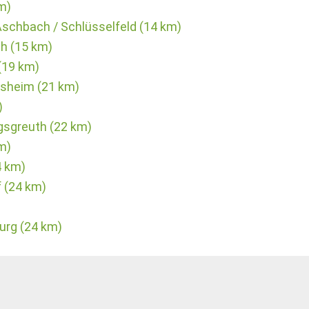
m)
Aschbach / Schlüsselfeld (14 km)
h (15 km)
(19 km)
esheim (21 km)
)
gsgreuth (22 km)
m)
4 km)
 (24 km)
urg (24 km)