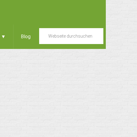
e ▼
Blog