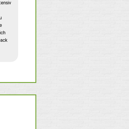
tensiv
u
e
ich
back