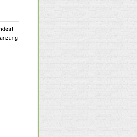
indest
gänzung