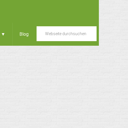
e ▼
Blog