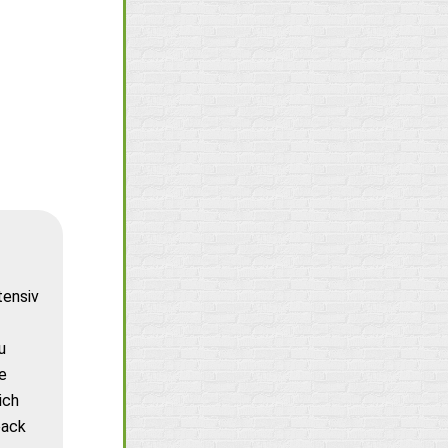
tensiv
u
e
ich
back