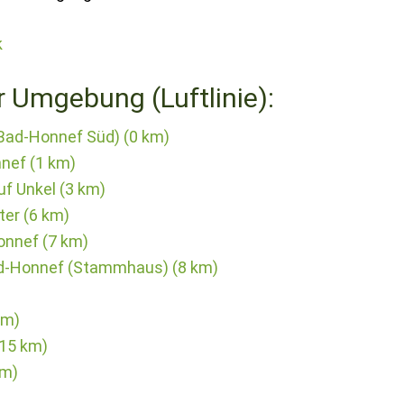
k
r Umgebung (Luftlinie):
Bad-Honnef Süd) (0 km)
nef (1 km)
f Unkel (3 km)
er (6 km)
onnef (7 km)
d-Honnef (Stammhaus) (8 km)
km)
(15 km)
km)