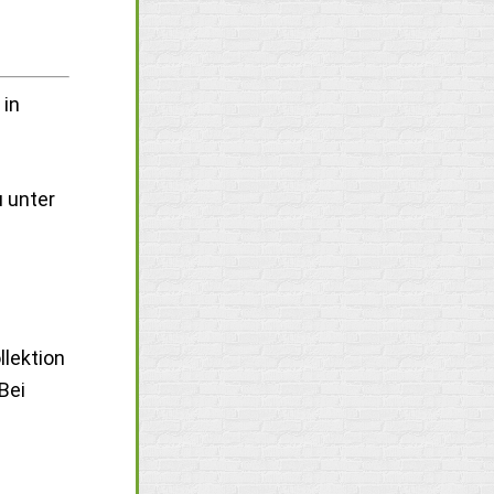
 in
u unter
llektion
Bei