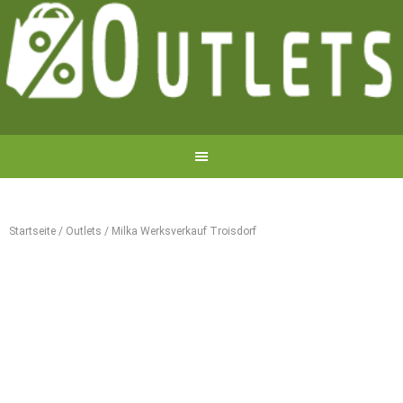
Startseite
/
Outlets
/
Milka Werksverkauf Troisdorf