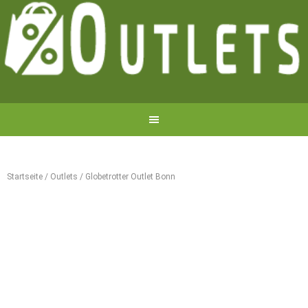
Startseite
/
Outlets
/
Globetrotter Outlet Bonn