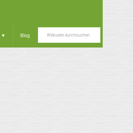
e ▼
Blog