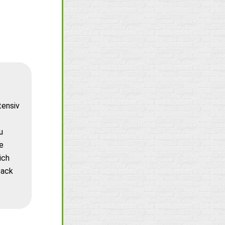
tensiv
u
e
ich
back