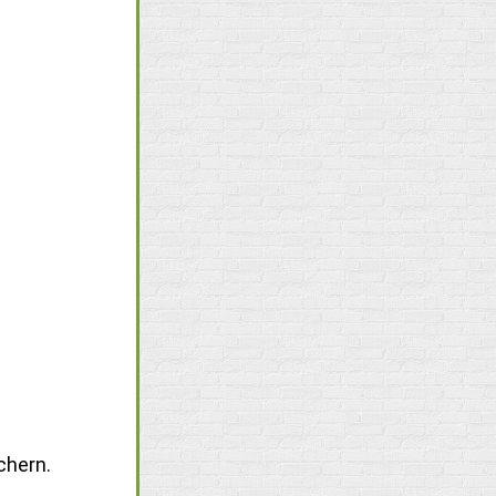
chern.