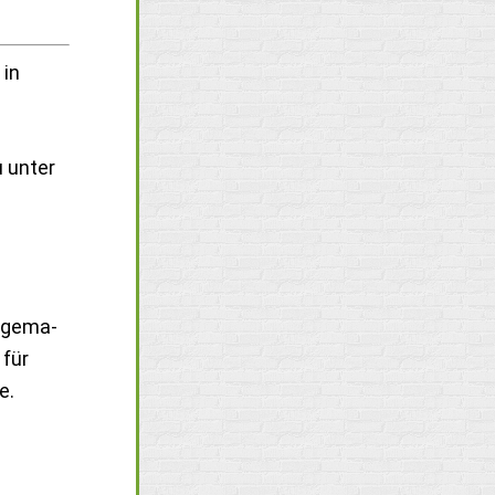
 in
u unter
rigema-
 für
e.