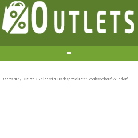
Startseite
/
Outlets
/
Veilsdorfer Fischspezialitäten Werksverkauf Veilsdorf