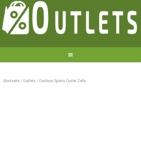
Startseite
/
Outlets
/
Outdoor Sports Outlet Zella