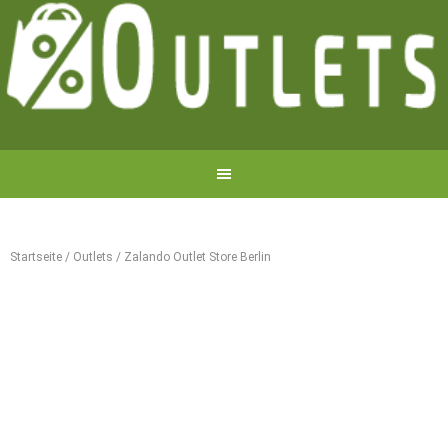
Startseite
/
Outlets
/
Zalando Outlet Store Berlin