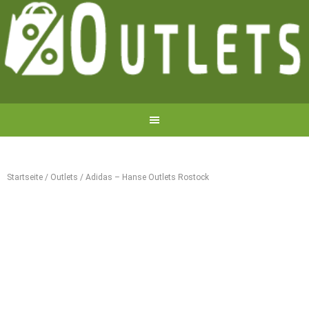
Startseite
/
Outlets
/
Adidas – Hanse Outlets Rostock