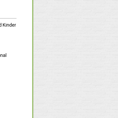
d Kinder
onal