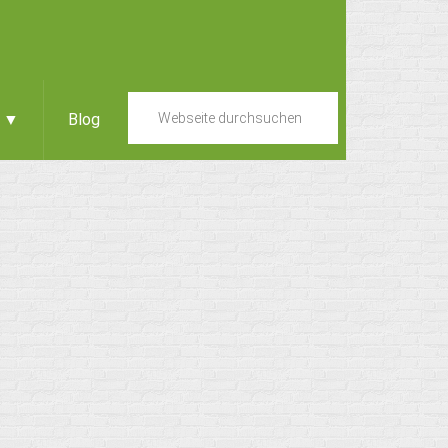
e ▼
Blog