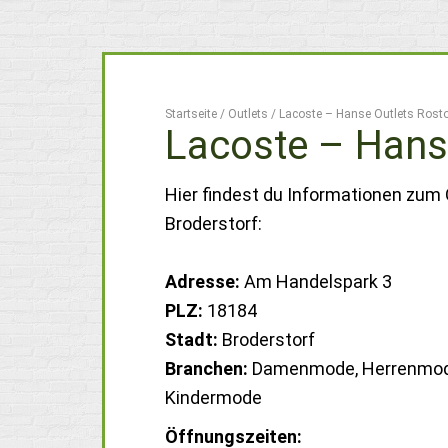
Startseite
/
Outlets
/
Lacoste – Hanse Outlets Rost
Lacoste – Hans
Hier findest du Informationen zum 
Broderstorf:
Adresse:
Am Handelspark 3
PLZ:
18184
Stadt:
Broderstorf
Branchen:
Damenmode, Herrenmod
Kindermode
Öffnungszeiten: