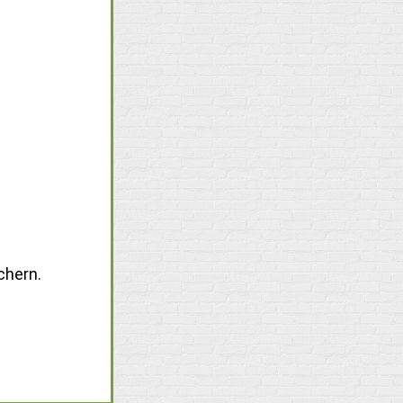
chern.