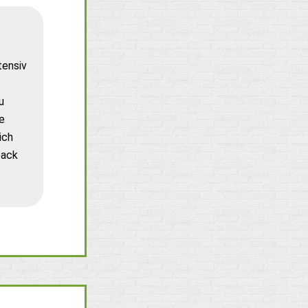
tensiv
u
e
ich
back