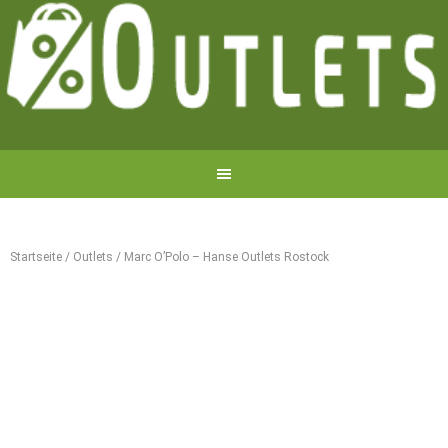
Startseite
/
Outlets
/
Marc O’Polo – Hanse Outlets Rostock