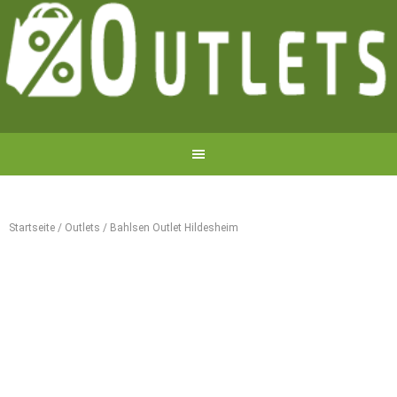
Startseite
/
Outlets
/
Bahlsen Outlet Hildesheim