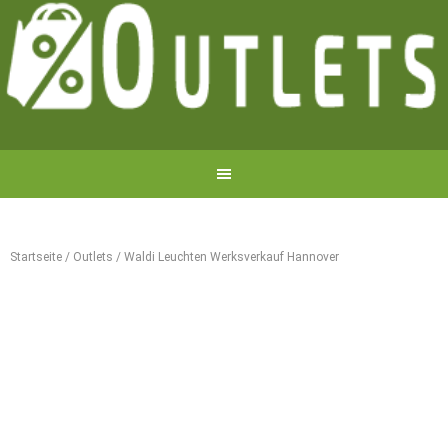
Startseite
/
Outlets
/
Waldi Leuchten Werksverkauf Hannover