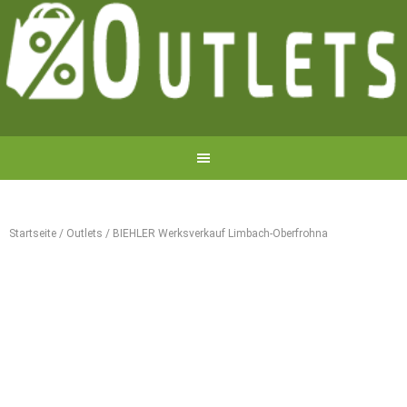
Startseite
/
Outlets
/
BIEHLER Werksverkauf Limbach-Oberfrohna