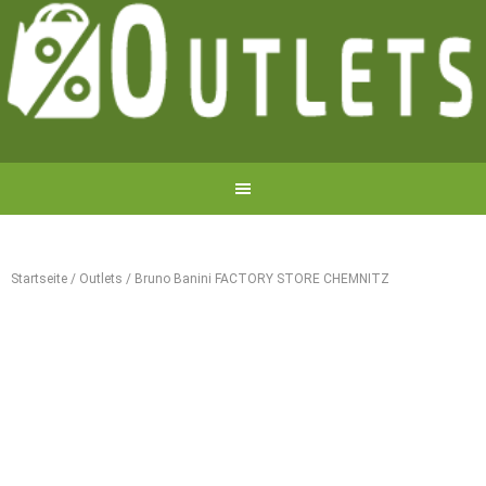
Startseite
/
Outlets
/
Bruno Banini FACTORY STORE CHEMNITZ