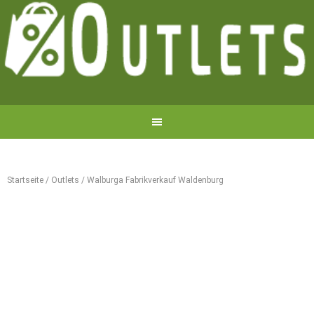
Startseite
/
Outlets
/
Walburga Fabrikverkauf Waldenburg