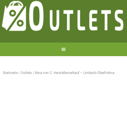
Startseite
/
Outlets
/
Nina von C. Herstellerverkauf – Limbach-Oberfrohna