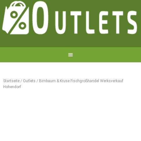
Startseite
/
Outlets
/
Birnbaum & Kruse Fischgroßhandel Werksverkauf
Hohendorf