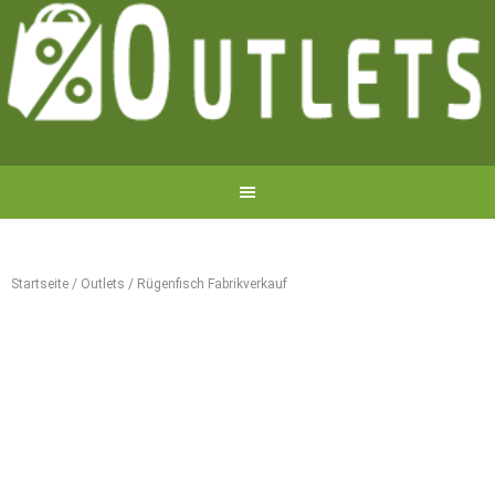
Startseite
/
Outlets
/
Rügenfisch Fabrikverkauf