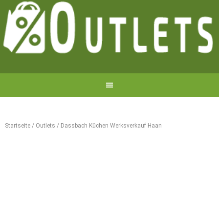
Startseite
/
Outlets
/
Dassbach Küchen Werksverkauf Haan