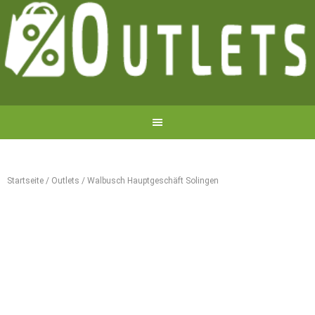
Startseite
/
Outlets
/
Walbusch Hauptgeschäft Solingen