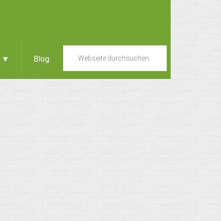
e ▼
Blog