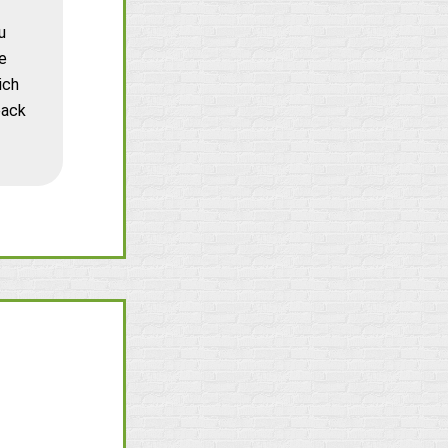
u
e
ich
back